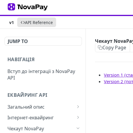
v1
API Reference
Чекаут NovaPay
JUMP TO
Copy Page
НАВІГАЦІЯ
Вступ до інтеграції з NovaPay
Version 1 (ст
API
Version 2 (по
ЕКВАЙРИНГ API
Загальний опис
Автентифікація
Інтернет-еквайринг
Способи оплати
Інтернет-еквайринг |
Чекаут NovaPay
Запити