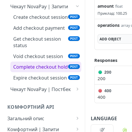
Флоу використання
Чекаут NovaPay | Запити
amount
float
Create session
POST
Інтернет-еквайринг |
Приклад: 100.25
Тестові дані
Постбек
Create checkout session
POST
Add payment
POST
Version 1
operations
Статуси сесії
array 
Add checkout payment
POST
Void session
POST
Version 2 (об'єднаний
Помилки
Get checkout session
ADD
OBJECT
POST
Complete hold
POST
постбек)
status
Expire session
POST
Void checkout session
POST
Responses
Print express waybill
POST
Complete checkout hold
POST
200
Get status
POST
Expire checkout session
200
POST
Чекаут NovaPay | Постбек
400
400
Version 1
КОМФОРТНИЙ API
Version 2 (об'єднаний
постбек)
LANGUAGE
Загальний опис
Помилки
Комфортний | Запити