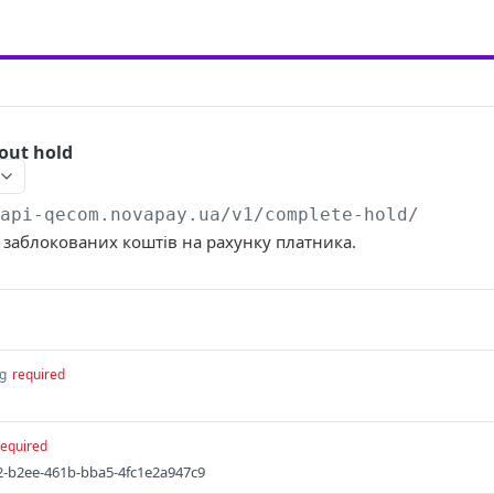
out hold
/api-qecom.novapay.ua
/v1/complete-hold/
 заблокованих коштів на рахунку платника.
ng
required
required
-b2ee-461b-bba5-4fc1e2a947c9