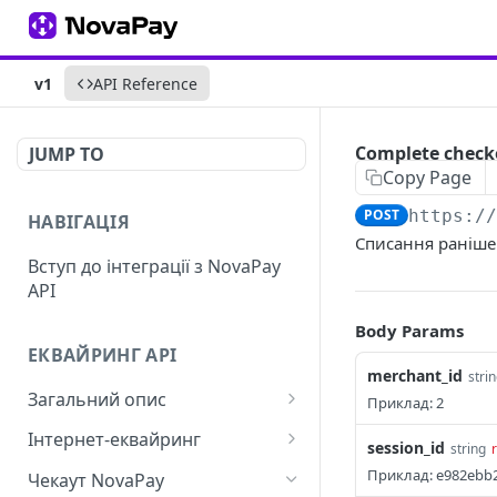
v1
API Reference
Complete check
JUMP TO
Copy Page
POST
https:/
НАВІГАЦІЯ
Списання раніше
Вступ до інтеграції з NovaPay
API
Body Params
ЕКВАЙРИНГ API
merchant_id
stri
Загальний опис
Приклад: 2
Автентифікація
Інтернет-еквайринг
session_id
string
Способи оплати
Інтернет-еквайринг |
Приклад: e982ebb2
Чекаут NovaPay
Запити